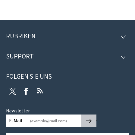
RUBRIKEN
Footer
RUBRI
SUPPORT
SUPP
FOLGEN SIE UNS
Twitter
Facebook
RSS
Newsletter
🡒
E-Mail