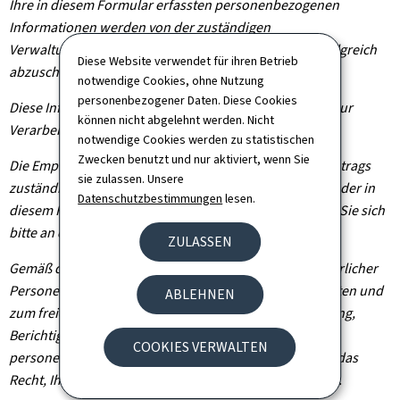
Ihre in diesem Formular erfassten personenbezogenen
Informationen werden von der zuständigen
Verwaltungsbehörde verarbeitet, um Ihren Antrag erfolgreich
Diese Website verwendet für ihren Betrieb
abzuschließen.
notwendige Cookies, ohne Nutzung
personenbezogener Daten. Diese Cookies
Diese Informationen werden von der Behörde für den zur
können nicht abgelehnt werden. Nicht
Verarbeitung erforderlichen Zeitraum gespeichert.
notwendige Cookies werden zu statistischen
Zwecken benutzt und nur aktiviert, wenn Sie
Die Empfänger Ihrer Daten sind die im Rahmen Ihres Antrags
sie zulassen. Unsere
zuständigen Verwaltungsbehörden. Um die Empfänger der in
Datenschutzbestimmungen
lesen.
diesem Formular erfassten Daten zu erfahren, wenden Sie sich
bitte an die für Ihren Antrag zuständige Behörde.
ZULASSEN
Gemäß der Verordnung (EU) 2016/679 zum Schutz natürlicher
Personen bei der Verarbeitung personenbezogener Daten und
ABLEHNEN
zum freien Datenverkehr haben Sie das Recht auf Zugang,
Berichtigung und gegebenenfalls Löschung Ihrer
COOKIES VERWALTEN
personenbezogenen Informationen. Sie haben zudem das
Recht, Ihre erteilte Einwilligung jederzeit zu widerrufen.