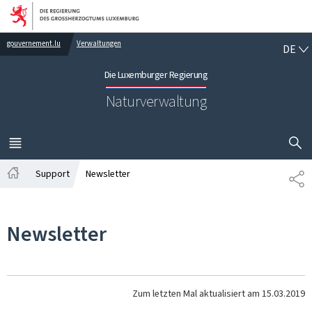
Zur Hauptnavigation
Zum Inhalt
DE
gouvernement.lu
Verwaltungen
DE
Die Luxemburger Regierung
Naturverwaltung
SUCHFLED 
MENÜ
HAUPT-
Support
Newsletter
TE
Startseite
Newsletter
Zum letzten Mal aktualisiert am
15.03.2019