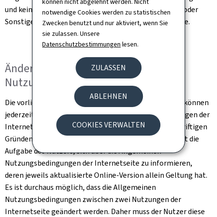
können nicht abgelehnt werden. Nicht
und keinesfalls die Abtretung von Rechten, Eigentum oder
notwendige Cookies werden zu statistischen
Sonstigem im Zusammenhang mit dieser Internetseite.
Zwecken benutzt und nur aktiviert, wenn Sie
sie zulassen. Unsere
Datenschutzbestimmungen
lesen.
Änderung der Allgemeinen
ZULASSEN
Nutzungsbedingungen
ABLEHNEN
Die vorliegenden Allgemeinen Nutzungsbedingungen können
jederzeit und ohne Ankündigung aufgrund von Änderungen der
COOKIES VERWALTEN
Internetseite, der Gesetzgebung oder aus sonstigen triftigen
Gründen Änderungen oder Ergänzungen erfahren. Es ist die
Aufgabe des Nutzers, sich über die Allgemeinen
Nutzungsbedingungen der Internetseite zu informieren,
deren jeweils aktualisierte Online-Version allein Geltung hat.
Es ist durchaus möglich, dass die Allgemeinen
Nutzungsbedingungen zwischen zwei Nutzungen der
Internetseite geändert werden. Daher muss der Nutzer diese