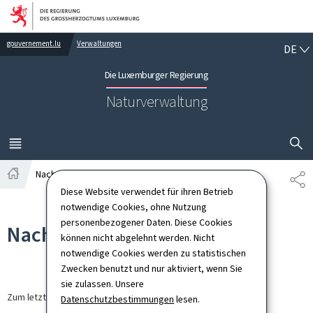
Zur Hauptnavigation
Zum Inhalt
DE
gouvernement.lu
Verwaltungen
DE
Die Luxemburger Regierung
Naturverwaltung
SUCHFLED 
MENÜ
HAUPT-
Nachrichten
TE
Startseite
Diese Website verwendet für ihren Betrieb
notwendige Cookies, ohne Nutzung
personenbezogener Daten. Diese Cookies
Nachrichten
können nicht abgelehnt werden. Nicht
notwendige Cookies werden zu statistischen
Zwecken benutzt und nur aktiviert, wenn Sie
sie zulassen. Unsere
Zum letzten Mal aktualisiert am
30.03.2026
Datenschutzbestimmungen
lesen.