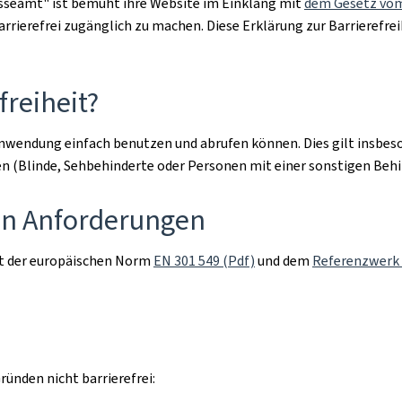
esseamt"
ist bemüht ihre Website im Einklang mit
dem Gesetz vom
ierefrei zugänglich zu machen. Diese Erklärung zur Barrierefreih
freiheit?
Anwendung einfach benutzen und abrufen können. Dies gilt insbe
en (Blinde, Sehbehinderte oder Personen mit einer sonstigen Beh
den Anforderungen
t der europäischen Norm
EN 301 549 (Pdf)
und dem
Referenzwerk 
ünden nicht barrierefrei: