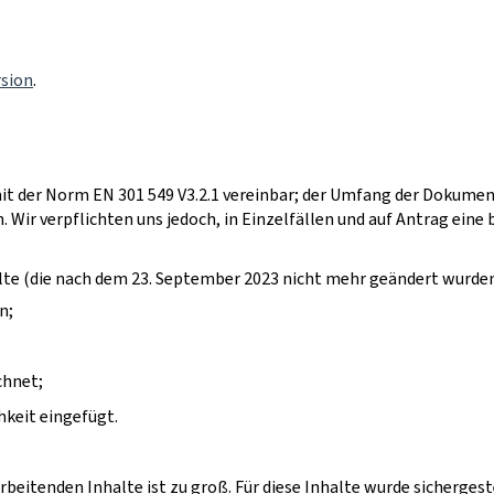
rsion
.
it der Norm EN 301 549 V3.2.1 vereinbar; der Umfang der Dokumen
. Wir verpflichten uns jedoch, in Einzelfällen und auf Antrag eine 
halte (die nach dem 23. September 2023 nicht mehr geändert wurde
n;
chnet;
chkeit eingefügt.
beitenden Inhalte ist zu groß. Für diese Inhalte wurde sichergest