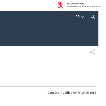
FRANÇAIS
FR
AFFICHER / MASQUER 
PARTAG
Dernière modification le
15.06.2018