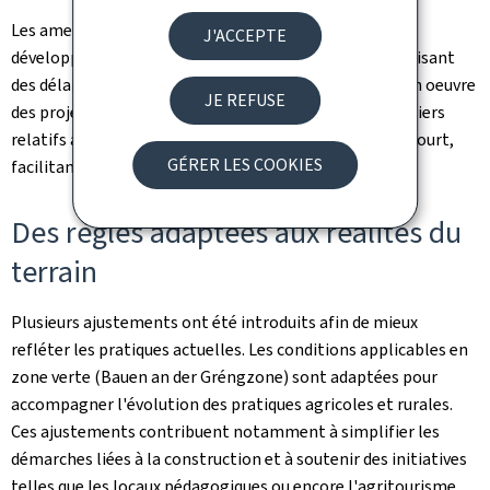
Les amendements visent également à promouvoir le
J'ACCEPTE
développement des énergies renouvelables en introduisant
des délais d'instruction clairs et en facilitant la mise en oeuvre
JE REFUSE
des projets. À noter que le délai de traitement des dossiers
relatifs aux projets d'énergies renouvelables est plus court,
GÉRER LES COOKIES
facilitant ainsi la mise en oeuvre de ces projets.
Des règles adaptées aux réalités du
terrain
Plusieurs ajustements ont été introduits afin de mieux
refléter les pratiques actuelles. Les conditions applicables en
zone verte (Bauen an der Gréngzone) sont adaptées pour
accompagner l'évolution des pratiques agricoles et rurales.
Ces ajustements contribuent notamment à simplifier les
démarches liées à la construction et à soutenir des initiatives
telles que les locaux pédagogiques ou encore l'agritourisme.