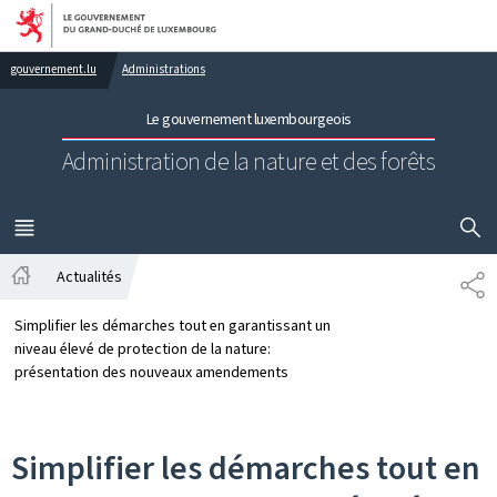
Aller au menu principal
Aller au contenu
gouvernement.lu
Administrations
Le gouvernement luxembourgeois
Administration de la nature et des forêts
AFFICHER
MENU
PRINCIPAL
Actualités
PA
Accueil
Simplifier les démarches tout en garantissant un
niveau élevé de protection de la nature:
présentation des nouveaux amendements
Simplifier les démarches tout en