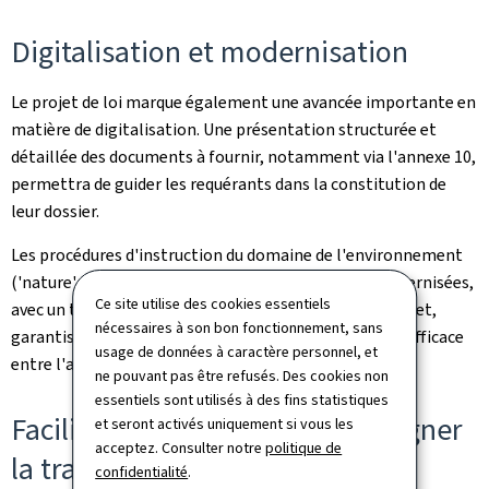
Digitalisation et modernisation
Le projet de loi marque également une avancée importante en
matière de digitalisation. Une présentation structurée et
détaillée des documents à fournir, notamment via l'annexe 10,
permettra de guider les requérants dans la constitution de
leur dossier.
Les procédures d'instruction du domaine de l'environnement
('nature', 'eau' et 'commodo') seront alignées et modernisées,
Ce site utilise des cookies essentiels
avec un traitement entièrement digitalisé via MyGuichet,
nécessaires à son bon fonctionnement, sans
garantissant une communication centralisée et plus efficace
usage de données à caractère personnel, et
entre l'administration et les citoyens.
ne pouvant pas être refusés. Des cookies non
essentiels sont utilisés à des fins statistiques
Faciliter les projets et accompagner
et seront activés uniquement si vous les
acceptez. Consulter notre
politique de
la transition énergétique
confidentialité
.