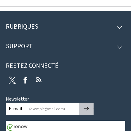
RUBRIQUES
Pied
RUBRI
de
SUPPORT
SUPP
page
RESTEZ CONNECTÉ
Twitter
Facebook
RSS
Newsletter
🡒
E-mail