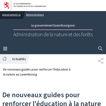
Aller au menu principal
Aller au contenu
gouvernement.lu
Administrations
Le gouvernement luxembourgeois
Administration de la nature et des forêts
AFFICHER
MENU
PRINCIPAL
Actualités
PA
Accueil
De nouveaux guides pour renforcer l'éducation à
la nature au Luxembourg
De nouveaux guides pour
renforcer l'éducation à la nature