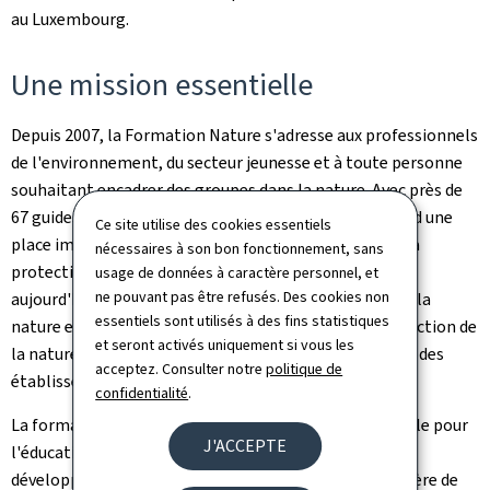
au Luxembourg.
Une mission essentielle
Depuis 2007, la Formation Nature s'adresse aux professionnels
de l'environnement, du secteur jeunesse et à toute personne
souhaitant encadrer des groupes dans la nature. Avec près de
67 guides formés en dix ans, la Formation Nature prend une
Ce site utilise des cookies essentiels
place importante dans la sensibilisation du public et la
nécessaires à son bon fonctionnement, sans
protection de la biodiversité. Les diplômés exercent
usage de données à caractère personnel, et
ne pouvant pas être refusés. Des cookies non
aujourd'hui entre autres au sein de l'Administration de la
essentiels sont utilisés à des fins statistiques
nature et des forêts (ANF), dans des syndicats de protection de
et seront activés uniquement si vous les
la nature, des ONG environnementales ou encore dans des
acceptez. Consulter notre
politique de
établissements scolaires.
confidentialité
.
La formation est organisée par la Plateforme nationale pour
J'ACCEPTE
l'éducation à la nature, à l'environnement et au
développement durable, en partenariat avec le ministère de