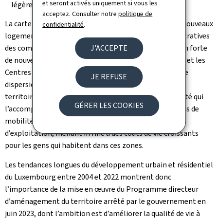
et seront activés uniquement si vous les
légèrement plus élevées que dans l’Agglo-Centre.
acceptez. Consulter notre
politique de
La carte annexée présente la répartition spatiale des nouveaux
confidentialité
.
logements en faisant abstraction des limites administratives
J'ACCEPTE
des communes. Elle montre à la fois une concentration forte
de nouveaux logements dans les trois agglomérations et les
Centres de développement et d’attraction (CDA) et une
JE REFUSE
dispersion de nouveaux logements au sein du reste du
territoire. Cette dispersion, et le faible niveau de densité qui
GÉRER LES COOKIES
l’accompagne, complique la desserte en infrastructures de
mobilité et en augmente le coût de construction et
d’exploitation, menant in fine à des coûts de vie croissants
pour les gens qui habitent dans ces zones.
Les tendances longues du développement urbain et résidentiel
du Luxembourg entre 2004 et 2022 montrent donc
l’importance de la mise en œuvre du Programme directeur
d’aménagement du territoire arrêté par le gouvernement en
juin 2023, dont l’ambition est d’améliorer la qualité de vie à