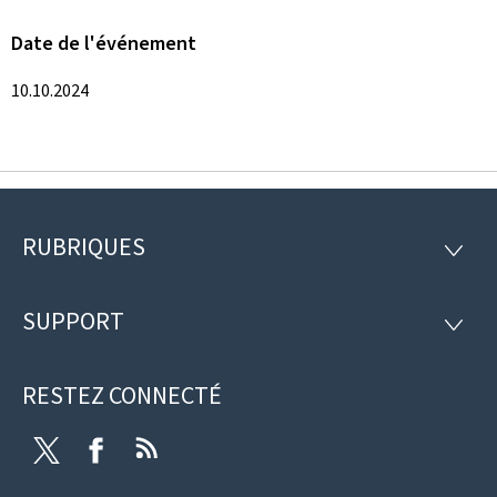
Date de l'événement
10.10.2024
RUBRIQUES
Pied
RUBRI
de
SUPPORT
SUPP
page
RESTEZ CONNECTÉ
Twitter
Facebook
RSS