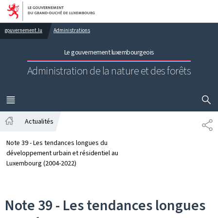
Aller au menu principal
Aller au contenu
gouvernement.lu
Administrations
Le gouvernement luxembourgeois
Administration de la nature et des forêts
AFFICHER
MENU
PRINCIPAL
Actualités
PA
Accueil
Note 39 - Les tendances longues du
développement urbain et résidentiel au
Luxembourg (2004-2022)
Note 39 - Les tendances longues