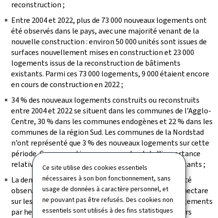
reconstruction ;
Entre 2004 et 2022, plus de 73 000 nouveaux logements ont
été observés dans le pays, avec une majorité venant de la
nouvelle construction : environ 50 000 unités sont issues de
surfaces nouvellement mises en construction et 23 000
logements issus de la reconstruction de bâtiments
existants. Parmi ces 73 000 logements, 9 000 étaient encore
en cours de construction en 2022 ;
34 % des nouveaux logements construits ou reconstruits
entre 2004 et 2022 se situent dans les communes de l’Agglo-
Centre, 30 % dans les communes endogènes et 22 % dans les
communes de la région Sud. Les communes de la Nordstad
n’ont représenté que 3 % des nouveaux logements sur cette
période. Ces proportions se rapprochent de l’importance
relative de ces types de communes en termes d’habitants ;
Ce site utilise des cookies essentiels
nécessaires à son bon fonctionnement, sans
La densité résidentielle nette la plus importante a été
usage de données à caractère personnel, et
observée dans la région Sud, avec 64 logements par hectare
ne pouvant pas être refusés. Des cookies non
sur les surfaces nouvellement construites et 77,5 logements
essentiels sont utilisés à des fins statistiques
par hectare sur les surfaces reconstruites – des valeurs