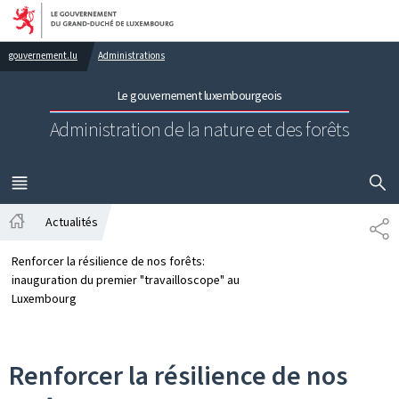
Aller au menu principal
Aller au contenu
gouvernement.lu
Administrations
Le gouvernement luxembourgeois
Administration de la nature et des forêts
AFFICHER
MENU
PRINCIPAL
Actualités
PA
Accueil
Renforcer la résilience de nos forêts:
inauguration du premier "travailloscope" au
Luxembourg
Renforcer la résilience de nos