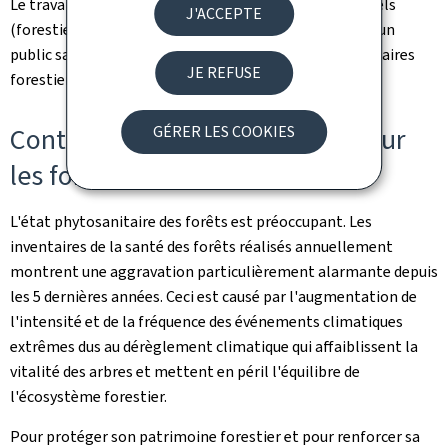
Le travailloscope s'adresse aussi bien aux professionnels
J'ACCEPTE
(forestiers, bureaux d'études, ouvriers forestiers) qu'à un
public sans connaissances préalables solides (propriétaires
JE REFUSE
forestiers privés, étudiants en foresterie, etc.).
Contexte: état des forêts et loi sur
GÉRER LES COOKIES
les forêts
L'état phytosanitaire des forêts est préoccupant. Les
inventaires de la santé des forêts réalisés annuellement
montrent une aggravation particulièrement alarmante depuis
les 5 dernières années. Ceci est causé par l'augmentation de
l'intensité et de la fréquence des événements climatiques
extrêmes dus au dérèglement climatique qui affaiblissent la
vitalité des arbres et mettent en péril l'équilibre de
l'écosystème forestier.
Pour protéger son patrimoine forestier et pour renforcer sa