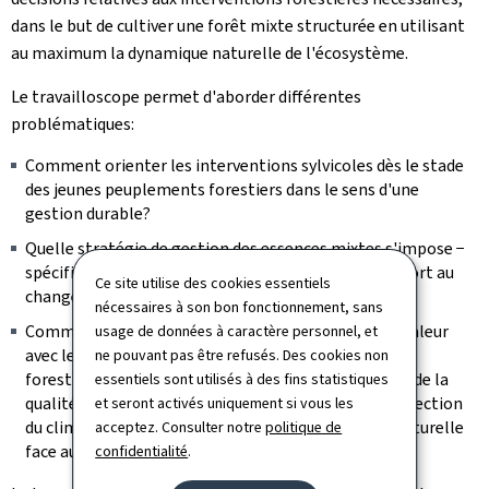
dans le but de cultiver une forêt mixte structurée en utilisant
au maximum la dynamique naturelle de l'écosystème.
Le travailloscope permet d'aborder différentes
problématiques:
Comment orienter les interventions sylvicoles dès le stade
des jeunes peuplements forestiers dans le sens d'une
gestion durable?
Quelle stratégie de gestion des essences mixtes s'impose −
spécifiquement en ce qui concerne le hêtre par rapport au
Ce site utilise des cookies essentiels
changement climatique?
nécessaires à son bon fonctionnement, sans
Comment concilier la production future de bois de valeur
usage de données à caractère personnel, et
avec le maintien de tous les services écosystémiques
ne pouvant pas être refusés. Des cookies non
forestiers (protection de la biodiversité, protection de la
essentiels sont utilisés à des fins statistiques
qualité de l'eau, protection de la qualité de l'air, protection
et seront activés uniquement si vous les
du climat, etc.) et l'augmentation de la résilience naturelle
acceptez. Consulter notre
politique de
face au changement climatique?
confidentialité
.