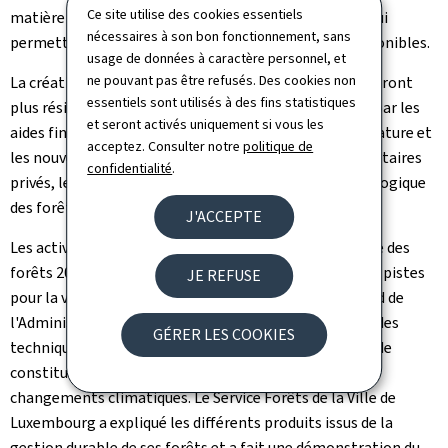
Ce site utilise des cookies essentiels
matière première en s'orientant vers des débouchés qui
nécessaires à son bon fonctionnement, sans
permettent de réutiliser les ressources ligneuses disponibles.
usage de données à caractère personnel, et
ne pouvant pas être refusés. Des cookies non
La création, le maintien et l'entretien des forêts qui seront
essentiels sont utilisés à des fins statistiques
plus résilientes au changement climatique, soutenus par les
et seront activés uniquement si vous les
aides financières comme "Klimabonusbësch", Pacte Nature et
acceptez. Consulter notre
politique de
les nouvelles aides en forêt pour communes et propriétaires
confidentialité
.
privés, le tout visant l'amélioration de la diversité biologique
des forêts ainsi que le stockage de carbone.
J'ACCEPTE
Les activités dans le cadre de la Journée internationale des
forêts 2022 ont eu pour but de montrer les différentes pistes
JE REFUSE
pour la valorisation du bois local. L'arrondissement sud de
l'Administration de la nature et des forêts a présenté des
GÉRER LES COOKIES
techniques de gestion durable des forêts permettant de
constituer des forêts diversifiées et résilientes aux
changements climatiques. Le Service Forêts de la Ville de
Luxembourg a expliqué les différents produits issus de la
gestion durable de ses forêts et a fait une démonstration du