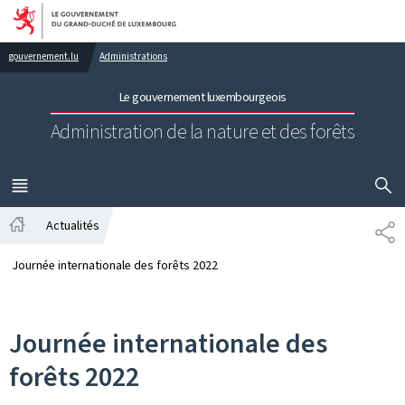
Aller au menu principal
Aller au contenu
gouvernement.lu
Administrations
Le gouvernement luxembourgeois
Administration de la nature et des forêts
AFFICHER
MENU
PRINCIPAL
Actualités
PA
Accueil
Journée internationale des forêts 2022
Journée internationale des
forêts 2022