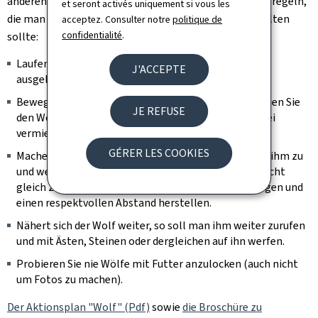
anderen Informationen über den Wolf auch Verhaltensregeln,
et seront activés uniquement si vous les
die man im Falle einer Begegnung mit dem Wolf einhalten
acceptez. Consulter notre
politique de
confidentialité
.
sollte:
Laufen Sie nicht weg, dadurch kann der Jagdinstinkt
J'ACCEPTE
ausgelöst werden.
Bewegen Sie sich nicht in Richtung des Wolfs. Behalten Sie
JE REFUSE
den Wolf immer im Blick – Augenkontakt sollte dabei
vermieden werden.
GÉRER LES COOKIES
Machen Sie den Wolf auf sich aufmerksam. Rufen Sie ihm zu
und wedeln Sie mit den Armen. Zieht sich der Wolf nicht
gleich zurück, sollte man sich langsam zurückbewegen und
einen respektvollen Abstand herstellen.
Nähert sich der Wolf weiter, so soll man ihm weiter zurufen
und mit Ästen, Steinen oder dergleichen auf ihn werfen.
Probieren Sie nie Wölfe mit Futter anzulocken (auch nicht
um Fotos zu machen).
Der Aktionsplan "Wolf" (Pdf)
sowie
die Broschüre zu