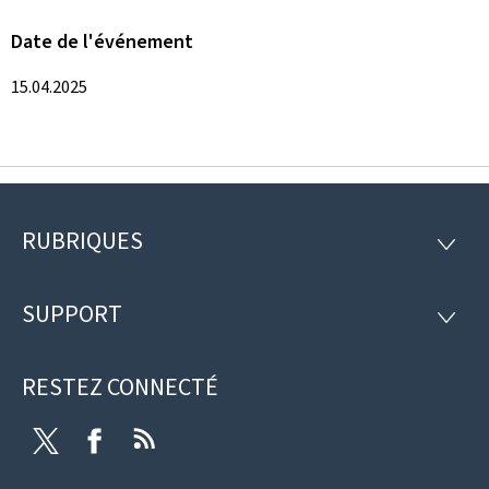
Date de l'événement
15.04.2025
RUBRIQUES
Pied
RUBRI
de
SUPPORT
SUPP
page
RESTEZ CONNECTÉ
Twitter
Facebook
RSS