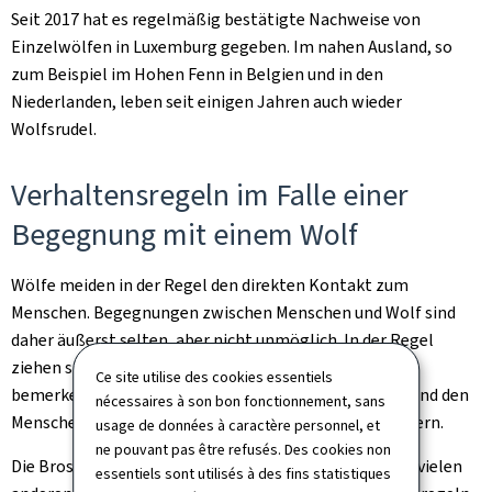
Seit 2017 hat es regelmäßig bestätigte Nachweise von
Einzelwölfen in Luxemburg gegeben. Im nahen Ausland, so
zum Beispiel im Hohen Fenn in Belgien und in den
Niederlanden, leben seit einigen Jahren auch wieder
Wolfsrudel.
Verhaltensregeln im Falle einer
Begegnung mit einem Wolf
Wölfe meiden in der Regel den direkten Kontakt zum
Menschen. Begegnungen zwischen Menschen und Wolf sind
daher äußerst selten, aber nicht unmöglich. In der Regel
ziehen sich Wölfe zurück, sobald sie einen Menschen
Ce site utilise des cookies essentiels
bemerken, können aber durchaus auch neugierig sein und den
nécessaires à son bon fonctionnement, sans
Menschen vor dem Rückzug erst einmal genauer mustern.
usage de données à caractère personnel, et
ne pouvant pas être refusés. Des cookies non
Die Broschüre "Wölfe in Luxemburg?" erläutert neben vielen
essentiels sont utilisés à des fins statistiques