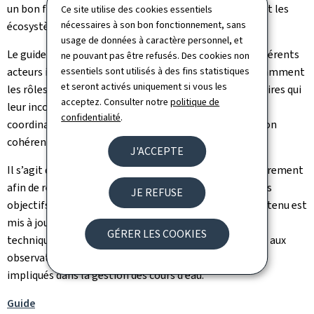
un bon fonctionnement hydraulique tout en préservant les
Ce site utilise des cookies essentiels
nécessaires à son bon fonctionnement, sans
écosystèmes naturels.
usage de données à caractère personnel, et
Le guide précise également les responsabilités des différents
ne pouvant pas être refusés. Des cookies non
essentiels sont utilisés à des fins statistiques
acteurs impliqués dans l’entretien des cours d’eau notamment
et seront activés uniquement si vous les
les rôles des communes et les obligations réglementaires qui
acceptez. Consulter notre
politique de
leur incombent. Cette clarification vise à faciliter la
confidentialité
.
coordination des interventions et à garantir une gestion
cohérente, conforme aux exigences légales.
J'ACCEPTE
Il s’agit d’un document vivant, appelé à évoluer régulièrement
afin de rester en phase avec les réalités du terrain et les
JE REFUSE
objectifs de préservation des milieux naturels. Son contenu est
mis à jour grâce aux retours d’expérience, aux avancées
GÉRER LES COOKIES
techniques, aux nouvelles exigences réglementaires et aux
observations formulées par les différents partenaires
impliqués dans la gestion des cours d’eau.
Guide