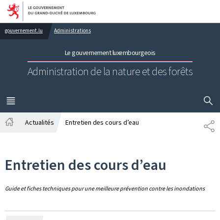
Aller au menu principal
Aller au contenu
gouvernement.lu
Administrations
Le gouvernement luxembourgeois
Administration de la nature et des forêts
AFFICHER
MENU
PRINCIPAL
Actualités
Entretien des cours d’eau
PA
Accueil
Entretien des cours d’eau
Guide et fiches techniques pour une meilleure prévention contre les inondations